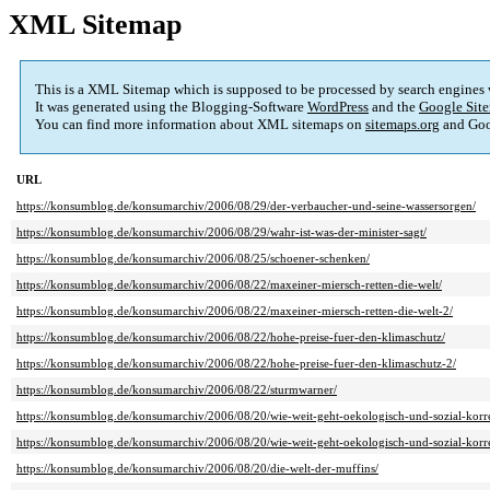
XML Sitemap
This is a XML Sitemap which is supposed to be processed by search engines
It was generated using the Blogging-Software
WordPress
and the
Google Site
You can find more information about XML sitemaps on
sitemaps.org
and Goo
URL
https://konsumblog.de/konsumarchiv/2006/08/29/der-verbaucher-und-seine-wassersorgen/
https://konsumblog.de/konsumarchiv/2006/08/29/wahr-ist-was-der-minister-sagt/
https://konsumblog.de/konsumarchiv/2006/08/25/schoener-schenken/
https://konsumblog.de/konsumarchiv/2006/08/22/maxeiner-miersch-retten-die-welt/
https://konsumblog.de/konsumarchiv/2006/08/22/maxeiner-miersch-retten-die-welt-2/
https://konsumblog.de/konsumarchiv/2006/08/22/hohe-preise-fuer-den-klimaschutz/
https://konsumblog.de/konsumarchiv/2006/08/22/hohe-preise-fuer-den-klimaschutz-2/
https://konsumblog.de/konsumarchiv/2006/08/22/sturmwarner/
https://konsumblog.de/konsumarchiv/2006/08/20/wie-weit-geht-oekologisch-und-sozial-korr
https://konsumblog.de/konsumarchiv/2006/08/20/wie-weit-geht-oekologisch-und-sozial-korr
https://konsumblog.de/konsumarchiv/2006/08/20/die-welt-der-muffins/