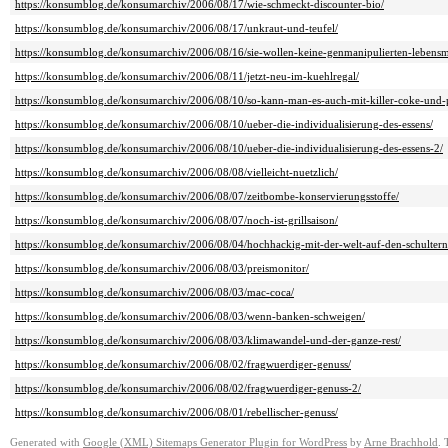
https://konsumblog.de/konsumarchiv/2006/08/17/wie-schmeckt-discounter-bio/
https://konsumblog.de/konsumarchiv/2006/08/17/unkraut-und-teufel/
https://konsumblog.de/konsumarchiv/2006/08/16/sie-wollen-keine-genmanipulierten-lebensmi
https://konsumblog.de/konsumarchiv/2006/08/11/jetzt-neu-im-kuehlregal/
https://konsumblog.de/konsumarchiv/2006/08/10/so-kann-man-es-auch-mit-killer-coke-und-p
https://konsumblog.de/konsumarchiv/2006/08/10/ueber-die-individualisierung-des-essens/
https://konsumblog.de/konsumarchiv/2006/08/10/ueber-die-individualisierung-des-essens-2/
https://konsumblog.de/konsumarchiv/2006/08/08/vielleicht-nuetzlich/
https://konsumblog.de/konsumarchiv/2006/08/07/zeitbombe-konservierungsstoffe/
https://konsumblog.de/konsumarchiv/2006/08/07/noch-ist-grillsaison/
https://konsumblog.de/konsumarchiv/2006/08/04/hochhackig-mit-der-welt-auf-den-schultern
https://konsumblog.de/konsumarchiv/2006/08/03/preismonitor/
https://konsumblog.de/konsumarchiv/2006/08/03/mac-coca/
https://konsumblog.de/konsumarchiv/2006/08/03/wenn-banken-schweigen/
https://konsumblog.de/konsumarchiv/2006/08/03/klimawandel-und-der-ganze-rest/
https://konsumblog.de/konsumarchiv/2006/08/02/fragwuerdiger-genuss/
https://konsumblog.de/konsumarchiv/2006/08/02/fragwuerdiger-genuss-2/
https://konsumblog.de/konsumarchiv/2006/08/01/rebellischer-genuss/
Generated with
Google (XML) Sitemaps Generator Plugin for WordPress
by
Arne Brachhold
. 