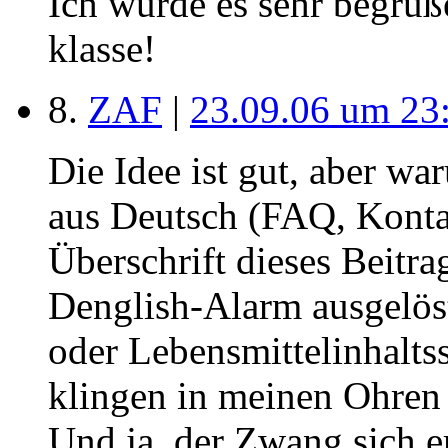
Ich würde es sehr begrüße
klasse!
8.
ZAF
|
23.09.06 um 23
Die Idee ist gut, aber wa
aus Deutsch (FAQ, Kontak
Überschrift dieses Beitr
Denglish-Alarm ausgelöst
oder Lebensmittelinhaltss
klingen in meinen Ohren 
Und ja, der Zwang sich er