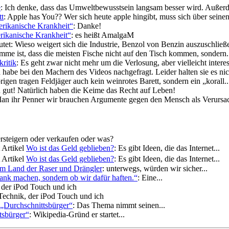
e
: Ich denke, dass das Umweltbewusstsein langsam besser wird. Außerd
t
: Apple has You?? Wer sich heute apple hingibt, muss sich über seinen
rikanische Krankheit“
: Danke!
rikanische Krankheit“
: es heißt AmalgaM
autet: Wieso weigert sich die Industrie, Benzol von Benzin auszuschließe
imme ist, dass die meisten Fische nicht auf den Tisch kommen, sondern.
ritik
: Es geht zwar nicht mehr um die Verlosung, aber vielleicht interess
habe bei den Machern des Videos nachgefragt. Leider halten sie es nich
igen tragen Feldjäger auch kein weinrotes Barett, sondern ein „korall..
ch gut! Natürlich haben die Keime das Recht auf Leben!
Man ihr Penner wir brauchen Argumente gegen den Mensch als Verursach
rsteigern oder verkaufen oder was?
 Artikel
Wo ist das Geld geblieben?
: Es gibt Ideen, die das Internet...
 Artikel
Wo ist das Geld geblieben?
: Es gibt Ideen, die das Internet...
im Land der Raser und Drängler
: unterwegs, würden wir sicher...
krank machen, sondern ob wir dafür haften.“
: Eine...
 der iPod Touch und ich
 Technik, der iPod Touch und ich
 „Durchschnittsbürger“
: Das Thema nimmt seinen...
tsbürger“
: Wikipedia-Gründ er startet...