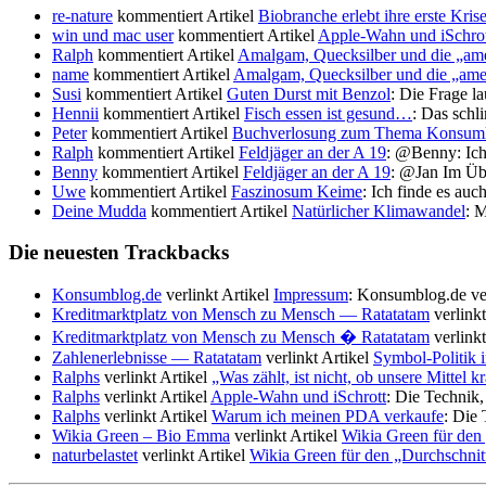
re-nature
kommentiert Artikel
Biobranche erlebt ihre erste Kris
win und mac user
kommentiert Artikel
Apple-Wahn und iSchrot
Ralph
kommentiert Artikel
Amalgam, Quecksilber und die „ame
name
kommentiert Artikel
Amalgam, Quecksilber und die „ame
Susi
kommentiert Artikel
Guten Durst mit Benzol
: Die Frage l
Hennii
kommentiert Artikel
Fisch essen ist gesund…
: Das schl
Peter
kommentiert Artikel
Buchverlosung zum Thema Konsumk
Ralph
kommentiert Artikel
Feldjäger an der A 19
: @Benny: Ich 
Benny
kommentiert Artikel
Feldjäger an der A 19
: @Jan Im Übr
Uwe
kommentiert Artikel
Faszinosum Keime
: Ich finde es au
Deine Mudda
kommentiert Artikel
Natürlicher Klimawandel
: 
Die neuesten Trackbacks
Konsumblog.de
verlinkt Artikel
Impressum
: Konsumblog.de ve
Kreditmarktplatz von Mensch zu Mensch — Ratatatam
verlinkt
Kreditmarktplatz von Mensch zu Mensch � Ratatatam
verlinkt
Zahlenerlebnisse — Ratatatam
verlinkt Artikel
Symbol-Politik 
Ralphs
verlinkt Artikel
„Was zählt, ist nicht, ob unsere Mittel 
Ralphs
verlinkt Artikel
Apple-Wahn und iSchrott
: Die Technik,
Ralphs
verlinkt Artikel
Warum ich meinen PDA verkaufe
: Die
Wikia Green – Bio Emma
verlinkt Artikel
Wikia Green für den
naturbelastet
verlinkt Artikel
Wikia Green für den „Durchschnit