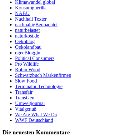
Klimawandel global
Konsumguerilla
NABU
Nachhall Texter
nachhaltigBeobachtet
naturbelastet
naturkost.de
Oekoblog
Oekolandbau
ogeeBloggin
Political Consumers
Pro Wildlife
Robin Wood
Schwarzbuch Markenfirmen
Slow Food
Terminator-Technologie
Transfair
TransGen
Umweltjournal
Vitalgenuß
We Are What We Do
WWF Deutschland
Die neuesten Kommentare