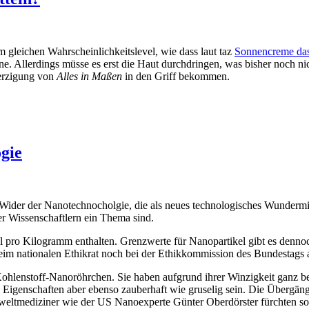
m gleichen Wahrscheinlichkeitslevel, wie dass laut taz
Sonnencreme das
e. Allerdings müsse es erst die Haut durchdringen, was bisher noch ni
erzigung von
Alles in Maßen
in den Griff bekommen.
gie
nd Wider der Nanotechnocholgie, die als neues technologisches Wunderm
 Wissenschaftlern ein Thema sind.
 pro Kilogramm enthalten. Grenzwerte für Nanopartikel gibt es dennoch
eim nationalen Ethikrat noch bei der Ethikkommission des Bundestags 
 Kohlenstoff-Nanoröhrchen. Sie haben aufgrund ihrer Winzigkeit ganz b
Eigenschaften aber ebenso zauberhaft wie gruselig sein. Die Übergänge
eltmediziner wie der US Nanoexperte Günter Oberdörster fürchten so 