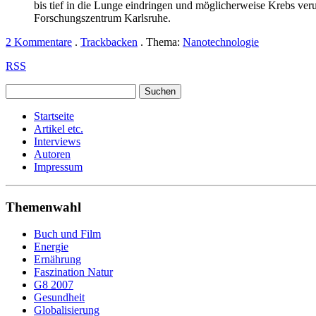
bis tief in die Lunge eindringen und möglicherweise Krebs ve
Forschungszentrum Karlsruhe.
2 Kommentare
.
Trackbacken
. Thema:
Nanotechnologie
RSS
Startseite
Artikel etc.
Interviews
Autoren
Impressum
Themenwahl
Buch und Film
Energie
Ernährung
Faszination Natur
G8 2007
Gesundheit
Globalisierung