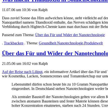
11.07.06 um 10:36 von Ralph
Dass zuviel Sonne das Hirn aufweichen könne, steht vielleicht auf de
Nanopartikel namens Titandioxid enthalte, das Nerven schädigen könn
Verblödung durch Hightech-Chemie kann man durchaus mit der Beh
Passend zum Thema:
Über das Für und Wider der Nanotechnologie
.
Trackbacken
. Thema:
Gesundheit
,
Nanotechnologie
,
Produktwelt
Über das Für und Wider der Nanotechnolo
21.05.06 um 16:02 von Ralph
Auf der Reise nach Liliput
, ein informativer Artikel über das Für u
wie Kosmetika, Lacken, Sonnencremes und Tomatenketchup nur unter
Lebensmittel dürfen schon heute bis zu 10 Gramm Nanopartikel
eingeordnet. In Deutschland stehen Nanotechnologien weder b
Als zentraler Baustoff der Nanotechnologien gelten vor allem
zwischen atomaren Bausteinen und fester Materie können diese 
hoher Konzentration einatmeten, starben nach 24 Stunden. Umw