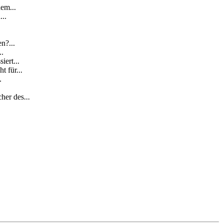
em...
...
n?...
..
iert...
t für...
.
er des...