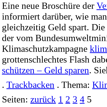
Eine neue Broschüre der
Ve
informiert darüber, wie ma
gleichzeitig Geld spart. D
der vom Bundesumweltminis
Klimaschutzkampagne
klim
grottenschlechtes Flash da
schützen – Geld sparen
. Si
.
Trackbacken
. Thema:
Kli
Seiten:
zurück
1
2
3
4
5