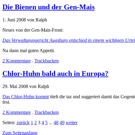
Die Bienen und der Gen-Mais
1. Juni 2008 von Ralph
Neues von der Gen-Mais-Front:
Das Verwaltungsgericht Augsburg entschied in einem wichtigen Urte
Na dann mal guten Appetit.
2 Kommentare
.
Trackbacken
Chlor-Huhn bald auch in Europa?
29. Mai 2008 von Ralph
Das Chlor-Huhn kommt
titelt die taz und suggeriert damit das Gegen
fest.
2 Kommentare
.
Trackbacken
Seiten:
zurück
1
2
3
4
5
...
48
49
weiter
Zum Seitenanfang