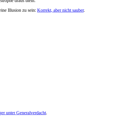
trophe draus titeln.
ine Illusion zu sein:
Korrekt, aber nicht sauber
.
er unter Generalverdacht
.