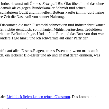
Industriewurst mit Ökotest
Sehr gut
! Bio Öko überall und das ohne
, damals als es gegen Bundeskanzler Schmidt und seinen
schlabrigen Outfit und mit gelben Buttons kaufte ich mir dort meine
ume Zeit die Nase voll von sonner Nahrung.
 Discounter, die nach Fischmehl schmeckten und Industriebrot kamen
en richtig gemütlich, so mit lauten Mühlengeräuschen, geduldigen
h dem Befinden fragte. Und auf die Eier und das Brot von dort war
esondere Tage hinzu und ich schwärmte auf einer Party der
zicht auf allen Essens-Etagen, teures Essen nur, wenn mans auch
, ein leckerer Bio-Elster und ab und an mal daran erinnern, was
u.de:
Lichtblick liefert keinen reinen Ökostrom
. Das kommt nun