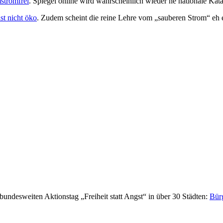
stromfrei
. Spiegel online wird wahrscheinlich wieder ne nationale Katas
ist nicht öko
. Zudem scheint die reine Lehre vom „sauberen Strom“ eh e
bundesweiten Aktionstag „Freiheit statt Angst“ in über 30 Städten:
Bürg