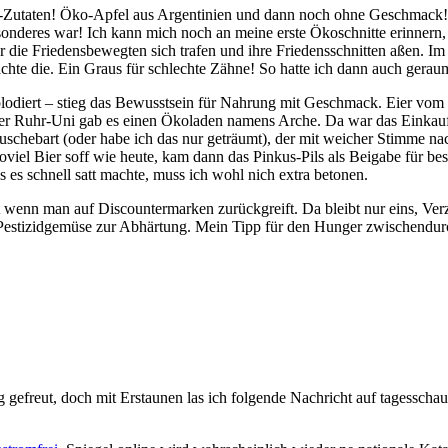
E-Zutaten! Öko-Apfel aus Argentinien und dann noch ohne Geschmack! 
sonderes war! Ich kann mich noch an meine erste Ökoschnitte erinnern
die Friedensbewegten sich trafen und ihre Friedensschnitten aßen. Im 
machte die. Ein Graus für schlechte Zähne! So hatte ich dann auch gera
lodiert – stieg das Bewusstsein für Nahrung mit Geschmack. Eier vom
der Ruhr-Uni gab es einen Ökoladen namens Arche. Da war das Einkauf
chebart (oder habe ich das nur geträumt), der mit weicher Stimme nac
 soviel Bier soff wie heute, kam dann das Pinkus-Pils als Beigabe für b
s es schnell satt machte, muss ich wohl nich extra betonen.
t wenn man auf Discountermarken zurückgreift. Da bleibt nur eins, Ver
Pestizidgemüse zur Abhärtung. Mein Tipp für den Hunger zwischendurch
 gefreut, doch mit Erstaunen las ich folgende Nachricht auf tagesscha