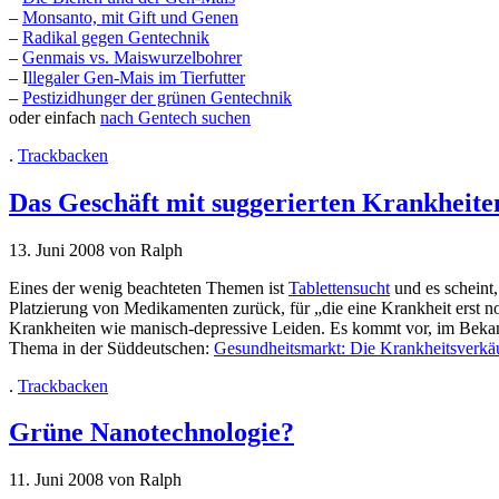
–
Monsanto, mit Gift und Genen
–
Radikal gegen Gentechnik
–
Genmais vs. Maiswurzelbohrer
– I
llegaler Gen-Mais im Tierfutter
–
Pestizidhunger der grünen Gentechnik
oder einfach
nach Gentech suchen
.
Trackbacken
Das Geschäft mit suggerierten Krankheite
13. Juni 2008 von Ralph
Eines der wenig beachteten Themen ist
Tablettensucht
und es scheint,
Platzierung von Medikamenten zurück, für „die eine Krankheit erst n
Krankheiten wie manisch-depressive Leiden. Es kommt vor, im Bek
Thema in der Süddeutschen:
Gesundheitsmarkt: Die Krankheitsverkä
.
Trackbacken
Grüne Nanotechnologie?
11. Juni 2008 von Ralph