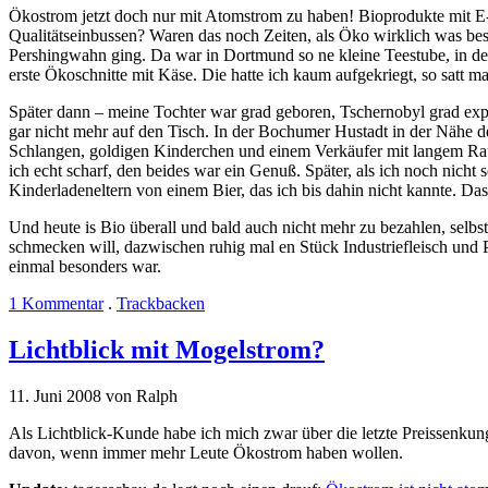
Ökostrom jetzt doch nur mit Atomstrom zu haben! Bioprodukte mit 
Qualitätseinbussen? Waren das noch Zeiten, als Öko wirklich was be
Pershingwahn ging. Da war in Dortmund so ne kleine Teestube, in der 
erste Ökoschnitte mit Käse. Die hatte ich kaum aufgekriegt, so satt 
Später dann – meine Tochter war grad geboren, Tschernobyl grad exp
gar nicht mehr auf den Tisch. In der Bochumer Hustadt in der Nähe 
Schlangen, goldigen Kinderchen und einem Verkäufer mit langem Raus
ich echt scharf, den beides war ein Genuß. Später, als ich noch nicht
Kinderladeneltern von einem Bier, das ich bis dahin nicht kannte. Das
Und heute is Bio überall und bald auch nicht mehr zu bezahlen, selbs
schmecken will, dazwischen ruhig mal en Stück Industriefleisch und 
einmal besonders war.
1 Kommentar
.
Trackbacken
Lichtblick mit Mogelstrom?
11. Juni 2008 von Ralph
Als Lichtblick-Kunde habe ich mich zwar über die letzte Preissenkung
davon, wenn immer mehr Leute Ökostrom haben wollen.