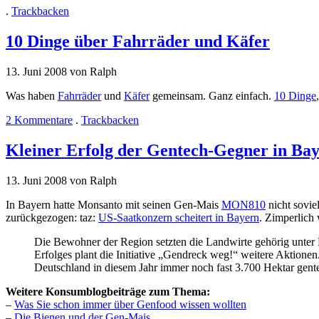
.
Trackbacken
10 Dinge über Fahrräder und Käfer
13. Juni 2008 von Ralph
Was haben
Fahrräder
und
Käfer
gemeinsam. Ganz einfach.
10 Dinge
2 Kommentare
.
Trackbacken
Kleiner Erfolg der Gentech-Gegner in Ba
13. Juni 2008 von Ralph
In Bayern hatte Monsanto mit seinen Gen-Mais
MON810
nicht sovie
zurückgezogen: taz:
US-Saatkonzern scheitert in Bayern
. Zimperlich
Die Bewohner der Region setzten die Landwirte gehörig unter Dr
Erfolges plant die Initiative „Gendreck weg!“ weitere Aktione
Deutschland in diesem Jahr immer noch fast 3.700 Hektar gent
Weitere Konsumblogbeiträge zum Thema:
–
Was Sie schon immer über Genfood wissen wollten
–
Die Bienen und der Gen-Mais