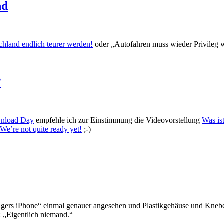
nd
hland endlich teurer werden!
oder „Autofahren muss wieder Privileg 
?
wnload Day
empfehle ich zur Einstimmung die Videovorstellung
Was ist
We’re not quite ready yet!
;-)
hlagers iPhone“ einmal genauer angesehen und Plastikgehäuse und Knebe
 „Eigentlich niemand.“