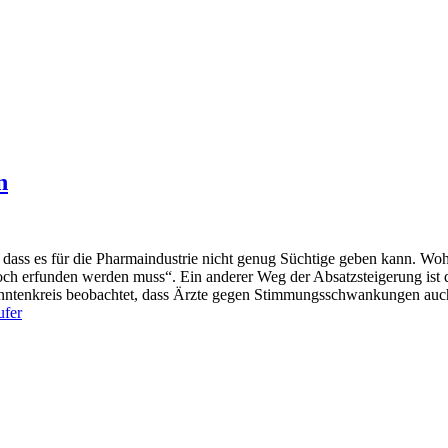
n
 dass es für die Pharmaindustrie nicht genug Süchtige geben kann. Woh
och erfunden werden muss“. Ein anderer Weg der Absatzsteigerung ist d
anntenkreis beobachtet, dass Ärzte gegen Stimmungsschwankungen au
ufer