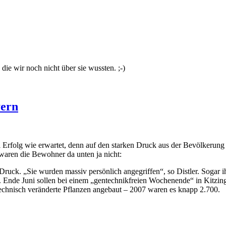
, die wir noch nicht über sie wussten. ;-)
yern
l Erfolg wie erwartet, denn auf den starken Druck aus der Bevölkerung
 waren die Bewohner da unten ja nicht:
uck. „Sie wurden massiv persönlich angegriffen“, so Distler. Sogar ih
n. Ende Juni sollen bei einem „gentechnikfreien Wochenende“ in Kitzin
echnisch veränderte Pflanzen angebaut – 2007 waren es knapp 2.700.