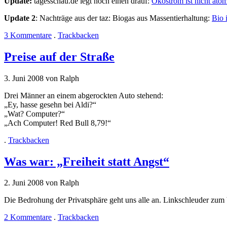
Update:
tagesschau.de legt noch einen drauf:
Ökostrom ist nicht atom
Update 2
: Nachträge aus der taz: Biogas aus Massentierhaltung:
Bio 
3 Kommentare
.
Trackbacken
Preise auf der Straße
3. Juni 2008 von Ralph
Drei Männer an einem abgerockten Auto stehend:
„Ey, hasse gesehn bei Aldi?“
„Wat? Computer?“
„Ach Computer! Red Bull 8,79!“
.
Trackbacken
Was war: „Freiheit statt Angst“
2. Juni 2008 von Ralph
Die Bedrohung der Privatsphäre geht uns alle an. Linkschleuder zum 
2 Kommentare
.
Trackbacken